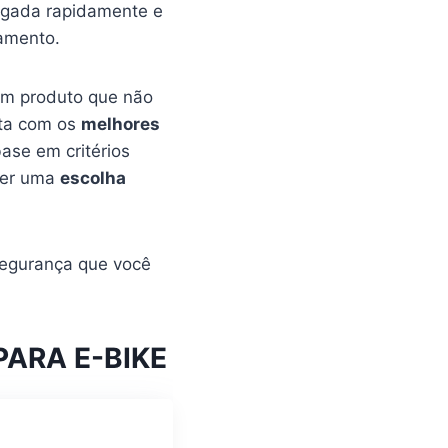
egada rapidamente e
pamento.
 um produto que não
sta com os
melhores
ase em critérios
zer uma
escolha
segurança que você
ARA E-BIKE