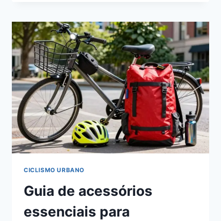
SEGURANÇA
PARA
PEDALAR
NA
CIDADE
(NOITE
+
TRÂNSITO)
CICLISMO URBANO
Guia de acessórios
essenciais para