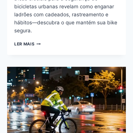
bicicletas urbanas revelam como enganar
ladrões com cadeados, rastreamento e
hábitos—descubra o que mantém sua bike
segura.
GUIA
LER MAIS
ANTI-
ROUBO
PARA
BICICLETA
NA
CIDADE:
TRAVAS,
RASTREIO
E
HÁBITOS