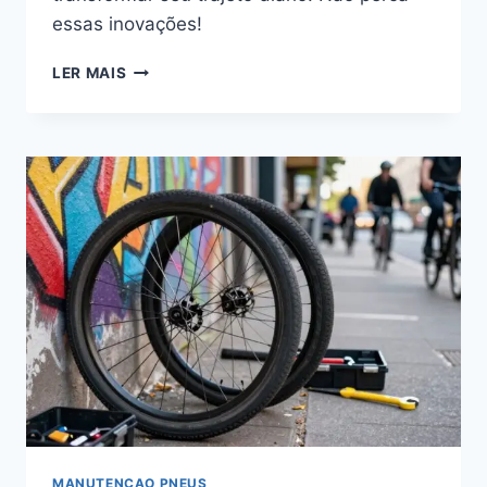
essas inovações!
GUIA:
LER MAIS
TECNOLOGIA
&
NAVEGAÇÃO
NO
CICLISMO
URBANO
MANUTENCAO PNEUS