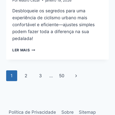
Por
Mauro Cezar
janeiro 19, 2026
Desbloqueie os segredos para uma
experiência de ciclismo urbano mais
confortável e eficiente—ajustes simples
podem fazer toda a diferença na sua
pedalada!
GUIA:
LER MAIS
CONFORTO
&
ERGONOMIA
NO
Navegação
Página
1
2
3
…
50
CICLISMO
URBANO
da
Seguinte
Página
Política de Privacidade
Sobre
Sitemap