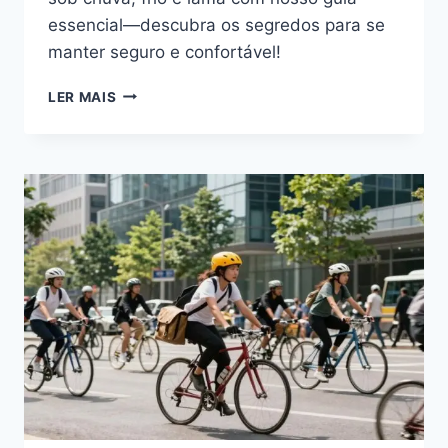
essencial—descubra os segredos para se
manter seguro e confortável!
GUIA:
LER MAIS
CHUVA,
FRIO
&
LAMA
NO
CICLISMO
URBANO