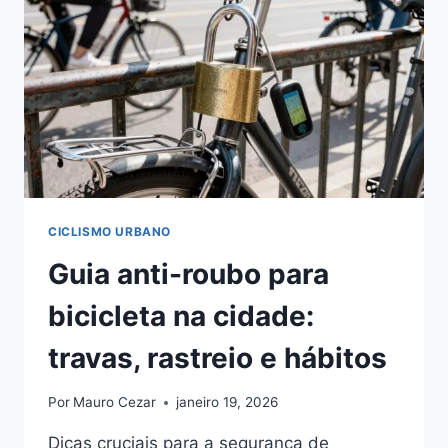
EM
CASA
E
NA
BOLSA
CICLISMO URBANO
Guia anti-roubo para
bicicleta na cidade:
travas, rastreio e hábitos
Por
Mauro Cezar
janeiro 19, 2026
Dicas cruciais para a segurança de