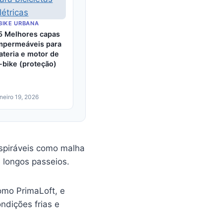
BIKE URBANA
5 Melhores capas
mpermeáveis para
ateria e motor de
-bike (proteção)
aneiro 19, 2026
espiráveis como malha
 longos passeios.
omo PrimaLoft, e
dições frias e