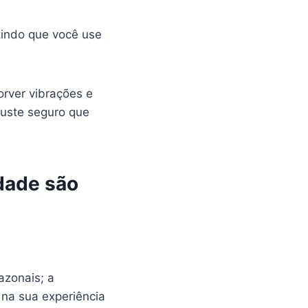
tindo que você use
rver vibrações e
uste seguro que
idade são
azonais; a
na sua experiência