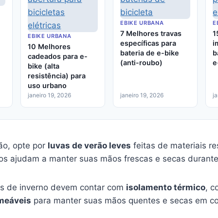
EBIKE URBANA
E
7 Melhores travas
1
EBIKE URBANA
específicas para
i
10 Melhores
bateria de e-bike
b
cadeados para e-
(anti-roubo)
e
bike (alta
resistência) para
uso urbano
janeiro 19, 2026
janeiro 19, 2026
j
ão, opte por
luvas de verão leves
feitas de materiais r
dos ajudam a manter suas mãos frescas e secas durante
as de inverno devem contar com
isolamento térmico
, c
meáveis
para manter suas mãos quentes e secas em con