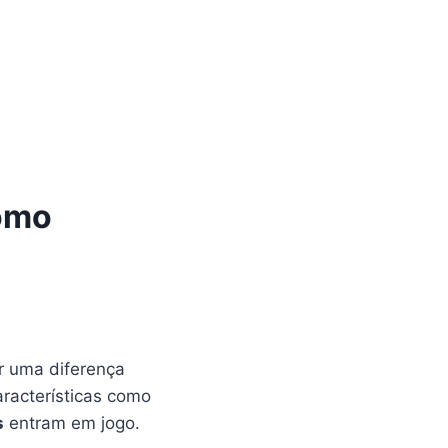
como
r uma diferença
aracterísticas como
s
entram em jogo.