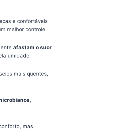
cas e confortáveis
um melhor controle.
mente
afastam o suor
ela umidade.
seios mais quentes,
microbianos
,
conforto, mas