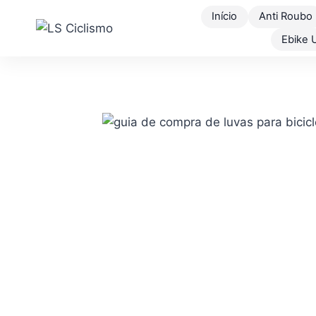
Pular
Início
Anti Roubo
para
Ebike 
o
Conteúdo