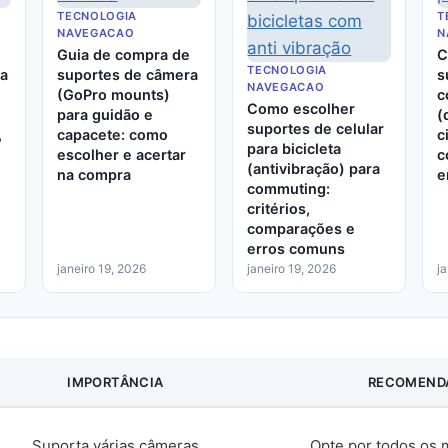
TECNOLOGIA
T
NAVEGACAO
N
Guia de compra de
C
TECNOLOGIA
ra
suportes de câmera
s
NAVEGACAO
(GoPro mounts)
c
Como escolher
para guidão e
(
suportes de celular
,
capacete: como
c
para bicicleta
escolher e acertar
c
(antivibração) para
na compra
e
commuting:
critérios,
comparações e
erros comuns
janeiro 19, 2026
janeiro 19, 2026
j
IMPORTÂNCIA
RECOMEND
Suporta várias câmeras
Opte por todos os