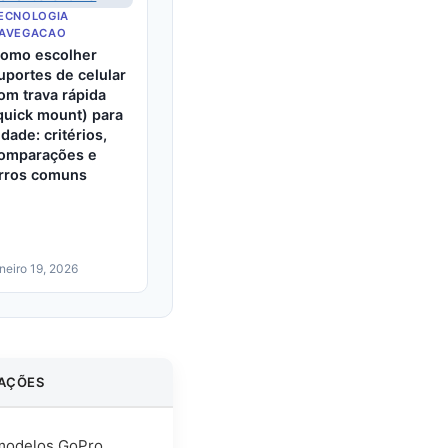
ECNOLOGIA
AVEGACAO
omo escolher
uportes de celular
om trava rápida
quick mount) para
idade: critérios,
omparações e
rros comuns
aneiro 19, 2026
AÇÕES
 modelos GoPro