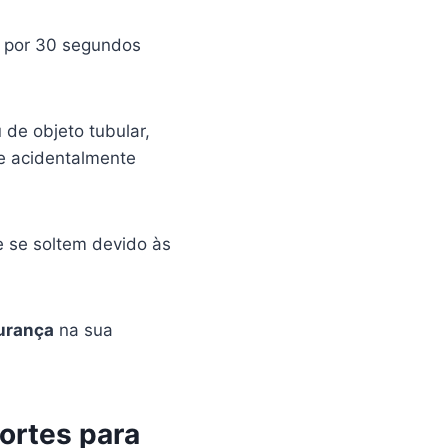
e por 30 segundos
de objeto tubular,
e acidentalmente
e se soltem devido às
urança
na sua
ortes para