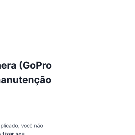
era (GoPro
 manutenção
plicado, você não
s
fixar seu