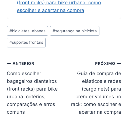
(front racks) para bike urbana: como
escolher e acertar na compra
Tags
#
bicicletas urbanas
#
segurança na bicicleta
do
#
suportes frontais
Post:
Navegação
ANTERIOR
PRÓXIMO
Como escolher
Guia de compra de
de
bagageiros dianteiros
elásticos e redes
Post
(front racks) para bike
(cargo nets) para
urbana: critérios,
prender volumes no
comparações e erros
rack: como escolher e
comuns
acertar na compra