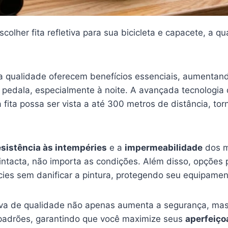
colher fita refletiva para sua bicicleta e capacete, a q
a qualidade oferecem benefícios essenciais, aumentan
o pedala, especialmente à noite. A avançada tecnologia
 fita possa ser vista a até 300 metros de distância, to
esistência às intempéries
e a
impermeabilidade
dos m
intacta, não importa as condições. Além disso, opçõe
ícies sem danificar a pintura, protegendo seu equipamen
letiva de qualidade não apenas aumenta a segurança, m
 padrões, garantindo que você maximize seus
aperfeiç