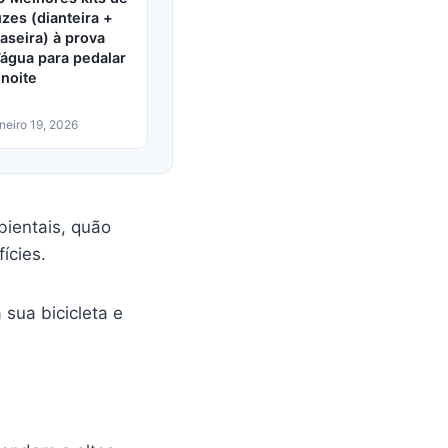
uzes (dianteira +
raseira) à prova
’água para pedalar
 noite
aneiro 19, 2026
bientais, quão
ícies.
 sua bicicleta e