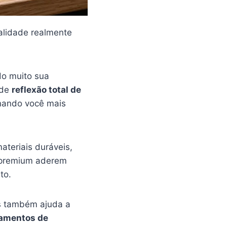
ualidade realmente
do muito sua
 de
reflexão total de
rnando você mais
ateriais duráveis,
s premium aderem
to.
as também ajuda a
oamentos de