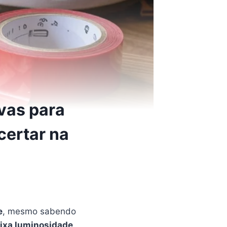
ivas para
certar na
e
, mesmo sabendo
ixa luminosidade
.