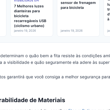
VISIBILIDADE EPI
sensor de frenagem
l
7 Melhores luzes
para bicicleta
t
dianteiras para
d
bicicleta
à
recarregáveis USB
(ciclismo urbano)
janeiro 19, 2026
janeiro 19, 2026
j
s determinam o quão bem a fita resiste às condições am
 a visibilidade e quão seguramente ela adere às superf
tos garantirá que você consiga a melhor segurança para
abilidade de Materiais