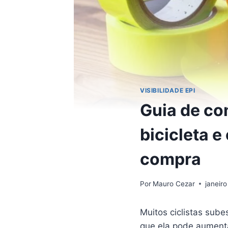
VISIBILIDADE EPI
Guia de com
bicicleta 
compra
Por
Mauro Cezar
janeiro
Muitos ciclistas sub
que ela pode aumenta