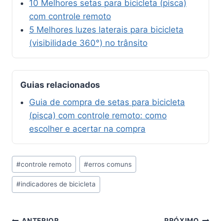
10 Melhores setas para bicicleta (pisca)
com controle remoto
5 Melhores luzes laterais para bicicleta
(visibilidade 360°) no trânsito
Guias relacionados
Guia de compra de setas para bicicleta
(pisca) com controle remoto: como
escolher e acertar na compra
Tags
#
controle remoto
#
erros comuns
do
#
indicadores de bicicleta
Post:
ANTERIOR
PRÓXIMO