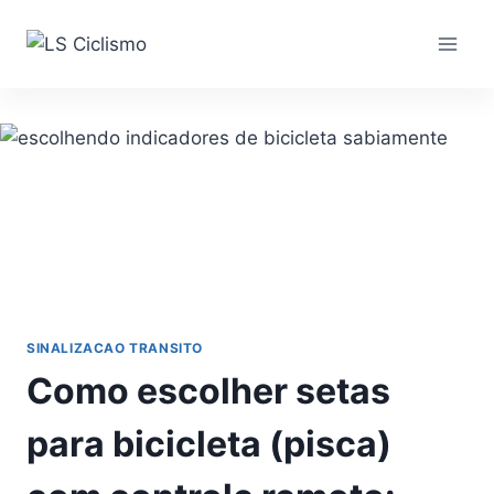
Pular
para
o
Conteúdo
SINALIZACAO TRANSITO
Como escolher setas
para bicicleta (pisca)