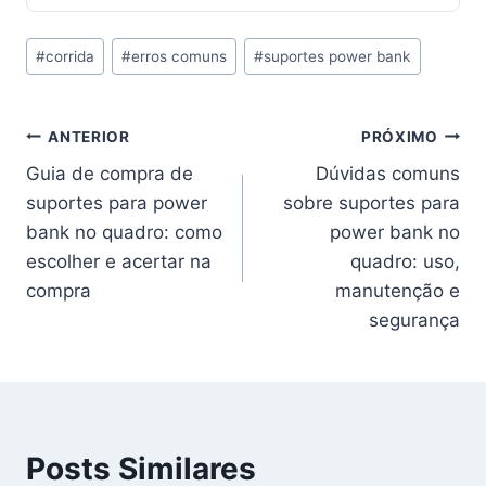
Tags
#
corrida
#
erros comuns
#
suportes power bank
do
Post:
Navegação
ANTERIOR
PRÓXIMO
Guia de compra de
Dúvidas comuns
de
suportes para power
sobre suportes para
Post
bank no quadro: como
power bank no
escolher e acertar na
quadro: uso,
compra
manutenção e
segurança
Posts Similares