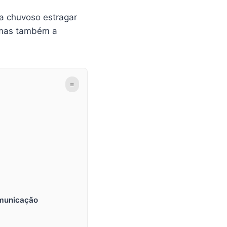
ia chuvoso estragar
 mas também a
≡
omunicação