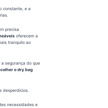
 constante, e a
rias.
em precisa
meáveis
oferecem a
ais tranquilo ao
r a segurança do que
colher o dry bag
e desperdícios.
ntes necessidades e