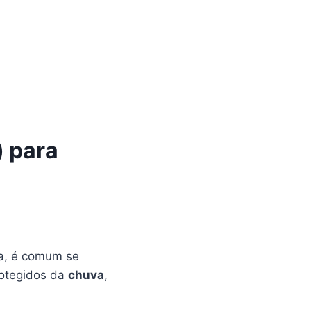
) para
ia, é comum se
rotegidos da
chuva
,