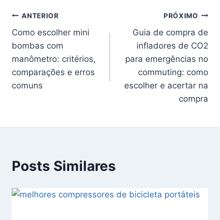
Post:
Navegação
ANTERIOR
PRÓXIMO
Como escolher mini
Guia de compra de
de
bombas com
infladores de CO2
Post
manômetro: critérios,
para emergências no
comparações e erros
commuting: como
comuns
escolher e acertar na
compra
Posts Similares