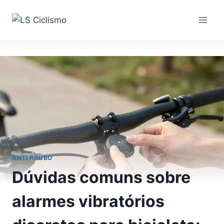
Pular
para
o
Conteúdo
ANTI ROUBO
Dúvidas comuns sobre
alarmes vibratórios