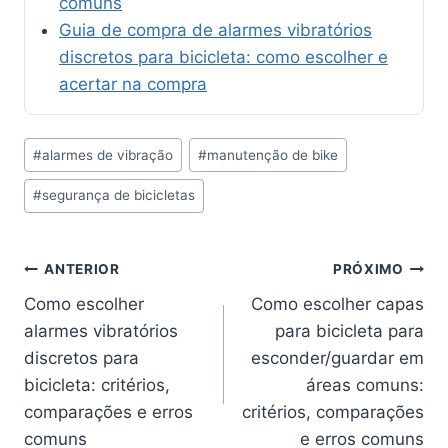
comuns
Guia de compra de alarmes vibratórios
discretos para bicicleta: como escolher e
acertar na compra
Tags
#
alarmes de vibração
#
manutenção de bike
do
#
segurança de bicicletas
Post:
Navegação
ANTERIOR
PRÓXIMO
Como escolher
Como escolher capas
de
alarmes vibratórios
para bicicleta para
Post
discretos para
esconder/guardar em
bicicleta: critérios,
áreas comuns:
comparações e erros
critérios, comparações
comuns
e erros comuns