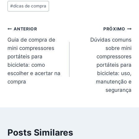
#
dicas de compra
Post:
Navegação
ANTERIOR
PRÓXIMO
Guia de compra de
Dúvidas comuns
de
mini compressores
sobre mini
Post
portáteis para
compressores
bicicleta: como
portáteis para
escolher e acertar na
bicicleta: uso,
compra
manutenção e
segurança
Posts Similares