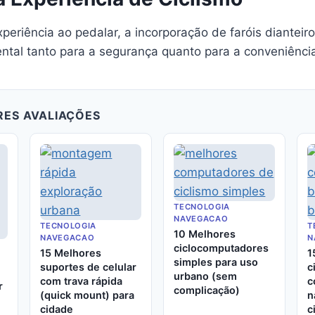
periência ao pedalar, a incorporação de faróis dianteir
ntal tanto para a segurança quanto para a conveniênci
RES AVALIAÇÕES
TECNOLOGIA
NAVEGACAO
TECNOLOGIA
T
10 Melhores
NAVEGACAO
N
ciclocomputadores
15 Melhores
1
simples para uso
suportes de celular
c
urbano (sem
com trava rápida
c
r
complicação)
(quick mount) para
n
cidade
c
a