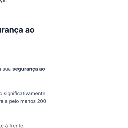
ça,
urança ao
a sua
segurança ao
o significativamente
ire a pelo menos 200
e à frente.