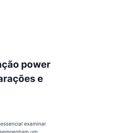
unção power
parações e
 essencial examinar
sempenham um