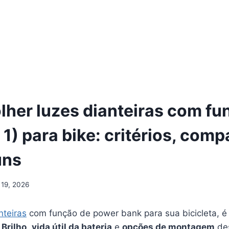
her luzes dianteiras com f
1) para bike: critérios, com
uns
 19, 2026
nteiras
com função de power bank para sua bicicleta, é
.
Brilho
,
vida útil da bateria
e
opções de montagem
de