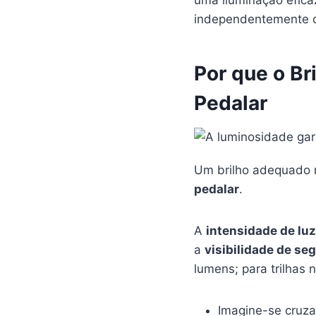
uma iluminação efica
independentemente d
Por que o Br
Pedalar
Um brilho adequado 
pedalar
.
A
intensidade de luz
a
visibilidade de se
lumens; para trilhas
Imagine-se cruza