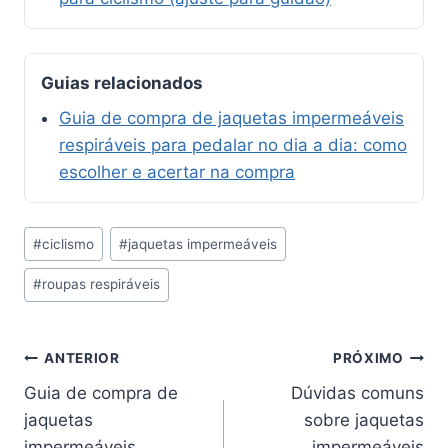
Guias relacionados
Guia de compra de jaquetas impermeáveis
respiráveis para pedalar no dia a dia: como
escolher e acertar na compra
Tags
#
ciclismo
#
jaquetas impermeáveis
do
#
roupas respiráveis
Post:
Navegação
ANTERIOR
PRÓXIMO
Guia de compra de
Dúvidas comuns
de
jaquetas
sobre jaquetas
impermeáveis
impermeáveis